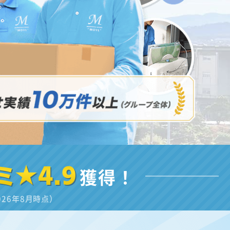
ミ★4.9
獲得！
026年8月時点）