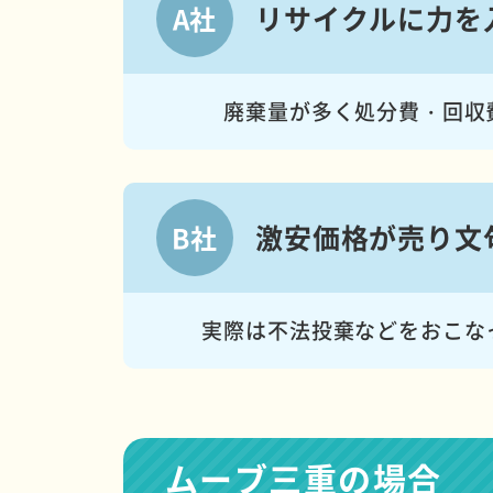
リサイクルに
力を
A社
廃棄量が多く処分費・回収
激安価格が
売り文
B社
実際は不法投棄などをおこな
ムーブ三重の場合