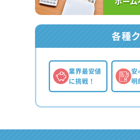
各種
業界最安値
安
に挑戦！
明