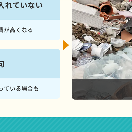
入れて
いない
費が高くなる
句
っている場合も