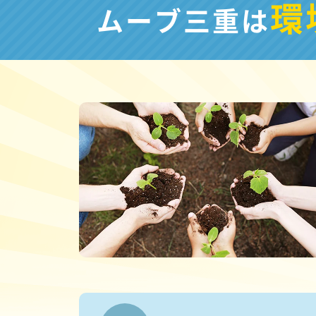
環
ムーブ三重は