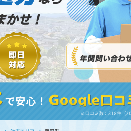
まかせ！
し
で安心！
Google口コ
※口コミ数：318件（2