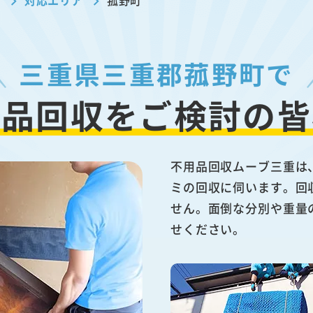
ブ
対応エリア
菰野町
三重県三重郡菰野町で
用品回収を
ご検討の皆
不用品回収ムーブ三重は
ミの回収に伺います。回
せん。面倒な分別や重量
せください。