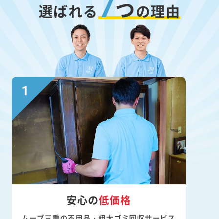
7
つ
選ばれる
の理由
安心の
低価格
ムーブ三重の不用品・粗大ゴミ回収サービス