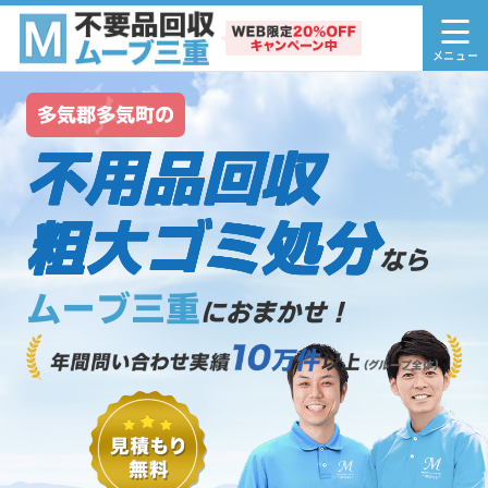
多気郡多気町の
不用品回収
粗大ゴミ処分
なら
ムーブ三重
におまかせ！