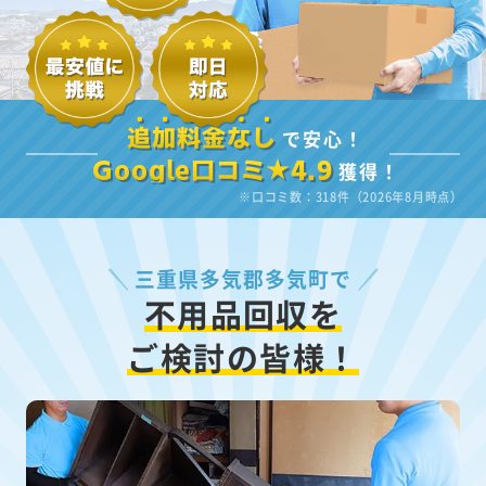
で安心！
追加料金なし
獲得！
Google口コミ★4.9
※口コミ数：318件（2026年8月時点）
三重県多気郡多気町で
不用品回収を
ご検討の皆様！