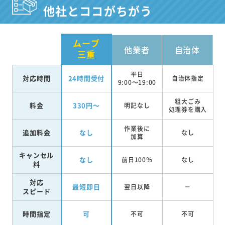
他社とココがちがう
ムーブ
他業者
自治体
三重
平日
対応時間
24時間受付
自治体指定
9:00～19:00
粗大ごみ
料金
330円～
明記なし
処理券を
購入
作業後に
追加料金
なし
なし
加算
キャンセル
なし
前日100％
なし
料
対応
最短即日
翌日以降
－
スピード
時間指定
可
不可
不可