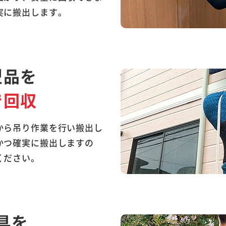
実に搬出します。
型品を
で回収
から吊り作業を行い搬出し
かつ確実に搬出しますの
ください。
具を