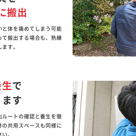
に搬出
いと体を痛めてしまう可能
って搬出する場合も、熟練
します。
養生
で
ります
出ルートの確認と養生を徹
件の共用スペースも同様に
さい。