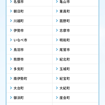
名張市
亀山市
朝日町
東員町
川越町
菰野町
伊勢市
志摩市
いなべ市
明和町
鳥羽市
尾鷲市
熊野市
紀北町
多気町
玉城町
南伊勢町
紀宝町
大台町
大紀町
御浜町
度会町