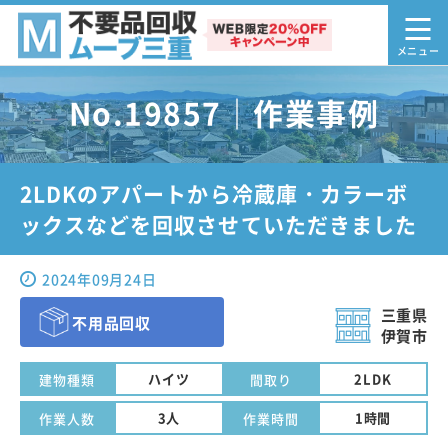
No.19857｜作業事例
2LDKのアパートから冷蔵庫・カラーボ
ックスなどを回収させていただきました
2024年09月24日
三重県
不用品回収
伊賀市
ハイツ
2LDK
建物種類
間取り
3人
1時間
作業人数
作業時間