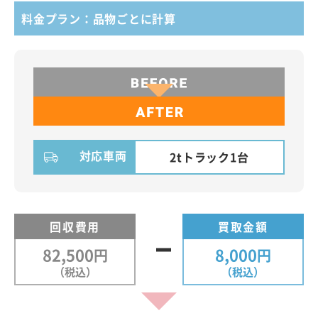
料金プラン：品物ごとに計算
対応車両
2tトラック1台
回収費用
買取金額
82,500
8,000
円
円
（税込）
（税込）