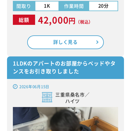
1K
20分
間取り
作業時間
42,000
円
総額
（税込）
詳しく見る
1LDKのアパートのお部屋からベッドやタ
ンスをお引き取りしました
2026年06月15日
三重県桑名市／
ハイツ