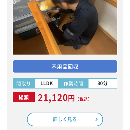
不用品回収
1LDK
30分
間取り
作業時間
21,120
円
総額
（税込）
詳しく見る