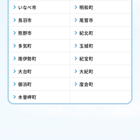
伊勢市
志摩市
いなべ市
明和町
鳥羽市
尾鷲市
熊野市
紀北町
多気町
玉城町
南伊勢町
紀宝町
大台町
大紀町
御浜町
度会町
木曽岬町