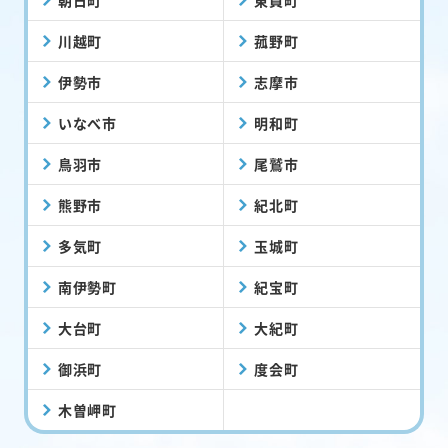
朝日町
東員町
川越町
菰野町
伊勢市
志摩市
いなべ市
明和町
鳥羽市
尾鷲市
熊野市
紀北町
多気町
玉城町
南伊勢町
紀宝町
大台町
大紀町
御浜町
度会町
木曽岬町