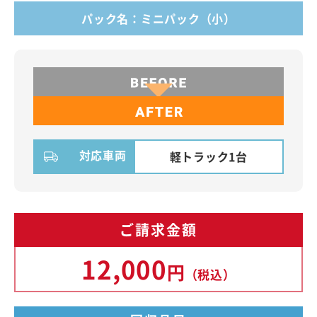
パック名：ミニパック（小）
対応車両
軽トラック1台
ご請求金額
12,000
円
（税込）