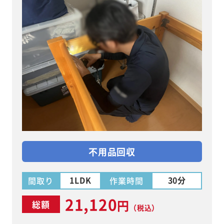
不用品回収
1LDK
30分
間取り
作業時間
21,120
円
総額
（税込）