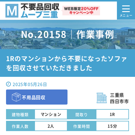
No.20158｜作業事例
1Rのマンションから不要になったソファ
を回収させていただきました
2025年05月26日
三重県
不用品回収
四日市市
マンション
1R
建物種類
間取り
2人
15分
作業人数
作業時間