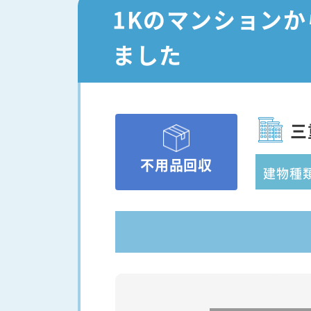
1Kのマンション
ました
三
不用品回収
建物種