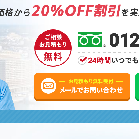
20%OFF割引
価格から
を実