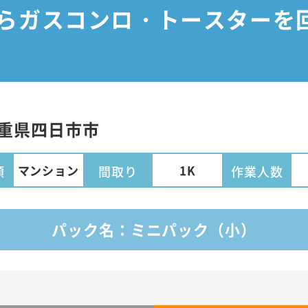
からガスコンロ・トースターを
重県
四日市市
マンション
1K
類
間取り
作業人数
パック名：ミニパック（小）