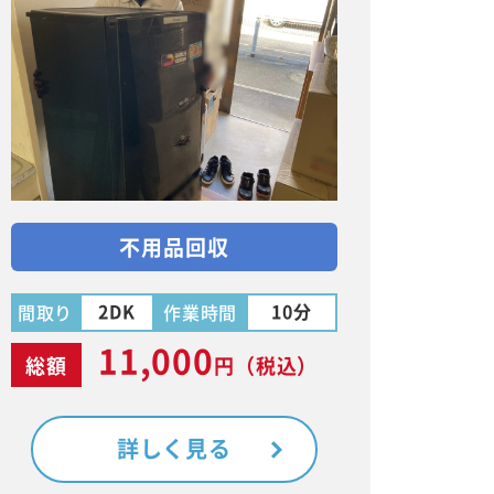
不用品回収
2DK
10分
間取り
作業時間
11,000
総額
円
（税込）
詳しく見る