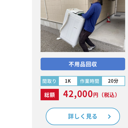
不用品回収
1K
20分
間取り
作業時間
42,000
総額
円
（税込）
詳しく見る